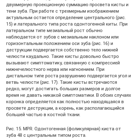
двухмерную проекционную суммацию просвета кисты и
тени зуба. При работе с трехмерным изображением
актуальным остается определение центрального (рис.
15) и латерального типа роста одонтогенной киты. При
латеральном типе мезиальный рост обычно
наблюдается от зубов с мезиальным наклоном или
горизонтальным положением оси зуба (рис. 16) и
деструкции подвергается собственно тело нижней
челюсти каудально. Такие кисты довольно быстро
вызывают симптоматику, связанную с компрессией
нижнечелюстного нерва или нагноением. При
дистальном типе роста разрушению подвергается угол и
ветвь челюсти (рис. 17). Такие кисты встречаются
редко, могут достигать больших размеров и долгое
время не давать никакой симптоматики. В обоих случаях
коронка определяется как полностью находящаяся в
просвете деструкции, а корень, как располагающийся
большей частью в костной ткани.
Рис. 15. MPR. Одонтогенная (фоликулярная) киста от
зуба 48 с центральным типом роста.