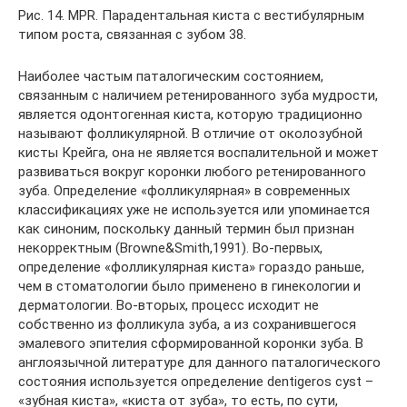
Рис. 14. MPR. Парадентальная киста с вестибулярным
типом роста, связанная с зубом 38.
Наиболее частым паталогическим состоянием,
связанным с наличием ретенированного зуба мудрости,
является одонтогенная киста, которую традиционно
называют фолликулярной. В отличие от околозубной
кисты Крейга, она не является воспалительной и может
развиваться вокруг коронки любого ретенированного
зуба. Определение «фолликулярная» в современных
классификациях уже не используется или упоминается
как синоним, поскольку данный термин был признан
некорректным (Browne&Smith,1991). Во-первых,
определение «фолликулярная киста» гораздо раньше,
чем в стоматологии было применено в гинекологии и
дерматологии. Во-вторых, процесс исходит не
собственно из фолликула зуба, а из сохранившегося
эмалевого эпителия сформированной коронки зуба. В
англоязычной литературе для данного паталогического
состояния используется определение dentigeros cyst –
«зубная киста», «киста от зуба», то есть, по сути,