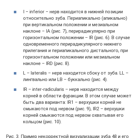
I – inferior – нерв находится в нижней позиции
относительно зуба. Периапикально (апикально)
при вертикальном положении и мезиальном
наклоне – IA (рис. 7), перирадикулярно при
горизонтальном положении – IR (рис. 6). В случае
одновременного перирадикулярного нижнего
прилегания и периапикального дистального, при
горизонтальном положении или мезиальном
наклоне – IRD (рис. 8).
L – lateralis – нерв находится сбоку от зуба. LL –
лингвально или LB – буккально (рис. 4).
IR – inter-radicularis – нерв находится между
корней в области фуракции. В этом случае может
быть два варианта: IR1 – верхушки корней не
смыкаются под нервом (рис. 9), IR2 – верхушки
корней смыкаются под нервом охватывая его
кольцом (рис. 10).
Рис. 3. Пример некорректной визуализации зуба 48 и его