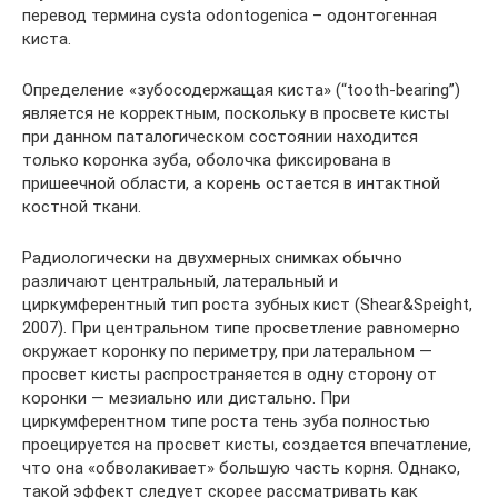
перевод термина cysta odontogenica – одонтогенная
киста.
Определение «зубосодержащая киста» (“tooth-bearing”)
является не корректным, поскольку в просвете кисты
при данном паталогическом состоянии находится
только коронка зуба, оболочка фиксирована в
пришеечной области, а корень остается в интактной
костной ткани.
Радиологически на двухмерных снимках обычно
различают центральный, латеральный и
циркумферентный тип роста зубных кист (Shear&Speight,
2007). При центральном типе просветление равномерно
окружает коронку по периметру, при латеральном —
просвет кисты распространяется в одну сторону от
коронки — мезиально или дистально. При
циркумферентном типе роста тень зуба полностью
проецируется на просвет кисты, создается впечатление,
что она «обволакивает» большую часть корня. Однако,
такой эффект следует скорее рассматривать как