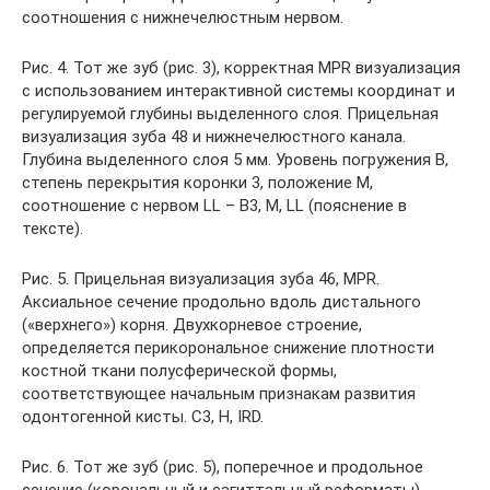
соотношения с нижнечелюстным нервом.
Рис. 4. Тот же зуб (рис. 3), корректная МPR визуализация
с использованием интерактивной системы координат и
регулируемой глубины выделенного слоя. Прицельная
визуализация зуба 48 и нижнечелюстного канала.
Глубина выделенного слоя 5 мм. Уровень погружения В,
степень перекрытия коронки 3, положение М,
соотношение с нервом LL – В3, M, LL (пояснение в
тексте).
Рис. 5. Прицельная визуализация зуба 46, MPR.
Аксиальное сечение продольно вдоль дистального
(«верхнего») корня. Двухкорневое строение,
определяется перикорональное снижение плотности
костной ткани полусферической формы,
соответствующее начальным признакам развития
одонтогенной кисты. С3, H, IRD.
Рис. 6. Тот же зуб (рис. 5), поперечное и продольное
сечение (корональный и сагиттальный реформаты),