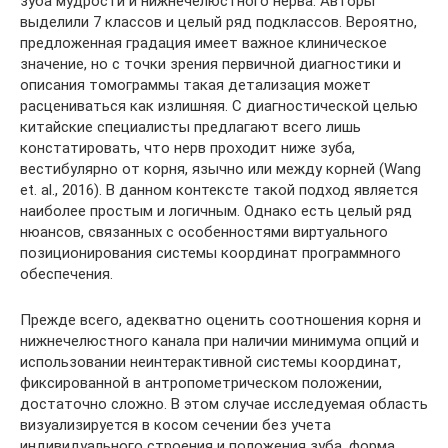
зуба мудрости и нижнечелюстного нерва. Авторы
выделили 7 классов и целый ряд подклассов. Вероятно,
предложенная градация имеет важное клиническое
значение, но с точки зрения первичной диагностики и
описания томограммы такая детализация может
расцениваться как излишняя. С диагностической целью
китайские специалисты предлагают всего лишь
констатировать, что нерв проходит ниже зуба,
вестибулярно от корня, язычно или между корней (Wang
et. al., 2016). В данном контексте такой подход является
наиболее простым и логичным. Однако есть целый ряд
нюансов, связанных с особенностями виртуального
позиционирования системы координат программного
обеспечения.
Прежде всего, адекватно оценить соотношения корня и
нижнечелюстного канала при наличии минимума опций и
использовании неинтерактивной системы координат,
фиксированной в антропометрическом положении,
достаточно сложно. В этом случае исследуемая область
визуализируется в косом сечении без учета
индивидуального строения и положения зуба, форма,