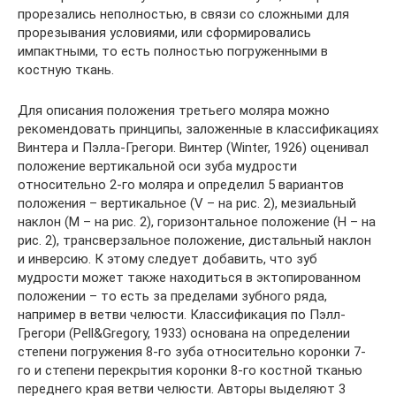
прорезались неполностью, в связи со сложными для
прорезывания условиями, или сформировались
импактными, то есть полностью погруженными в
костную ткань.
Для описания положения третьего моляра можно
рекомендовать принципы, заложенные в классификациях
Винтера и Пэлла-Грегори. Винтер (Winter, 1926) оценивал
положение вертикальной оси зуба мудрости
относительно 2-го моляра и определил 5 вариантов
положения – вертикальное (V – на рис. 2), мезиальный
наклон (М – на рис. 2), горизонтальное положение (Н – на
рис. 2), трансверзальное положение, дистальный наклон
и инверсию. К этому следует добавить, что зуб
мудрости может также находиться в эктопированном
положении – то есть за пределами зубного ряда,
например в ветви челюсти. Классификация по Пэлл-
Грегори (Pell&Gregory, 1933) основана на определении
степени погружения 8-го зуба относительно коронки 7-
го и степени перекрытия коронки 8-го костной тканью
переднего края ветви челюсти. Авторы выделяют 3