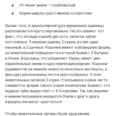
Оттенок эмали – голубоватый;
Корни широко расставлены и короткие;
Кроме того, в альвеолярной дуге временные единицы
располагаются круто вертикально. На это влияет тот
факт, что позади корней уже есть зачатки зубов
постоянных. У верхних единиц 3 корня, из них один
язычный, а 2 щечных. Коронки имеют кубовидную форму,
на жевательной поверхности которой бывает 3 бугорка
и более. Бороздка, что разделяет бугры, имеет две
параллельные линии и одну перпендикулярную. Коронки
рудиментов на нижней челюсти несколько вытянуты, а
фиссуры расположены почти крестообразно. У этих
жевательных органов 2 корня. У восьмерок корни часто
сливаются, форма такого корня коническая. Бывает, что
мудрые зубы вырастают с 4-5 корнями. Так как верхние
и нижние восьмерки находятся близко друг к другу,
изредка они могут срастаться.
Чтобы жевательные органы были здоровыми,