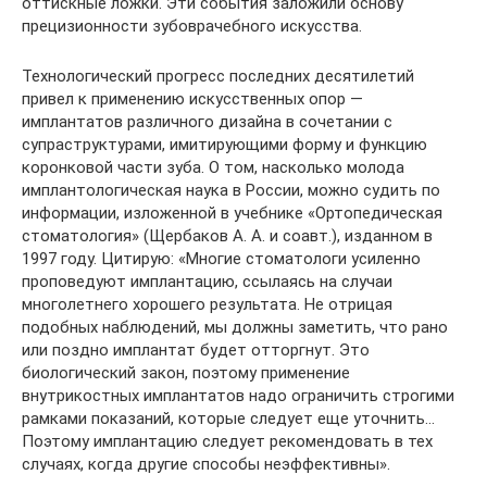
оттискные ложки. Эти события заложили основу
прецизионности зубоврачебного искусства.
Технологический прогресс последних десятилетий
привел к применению искусственных опор —
имплантатов различного дизайна в сочетании с
супраструктурами, имитирующими форму и функцию
коронковой части зуба. О том, насколько молода
имплантологическая наука в России, можно судить по
информации, изложенной в учебнике «Ортопедическая
стоматология» (Щербаков А. А. и соавт.), изданном в
1997 году. Цитирую: «Многие стоматологи усиленно
проповедуют имплантацию, ссылаясь на случаи
многолетнего хорошего результата. Не отрицая
подобных наблюдений, мы должны заметить, что рано
или поздно имплантат будет отторгнут. Это
биологический закон, поэтому применение
внутрикостных имплантатов надо ограничить строгими
рамками показаний, которые следует еще уточнить…
Поэтому имплантацию следует рекомендовать в тех
случаях, когда другие способы неэффективны».