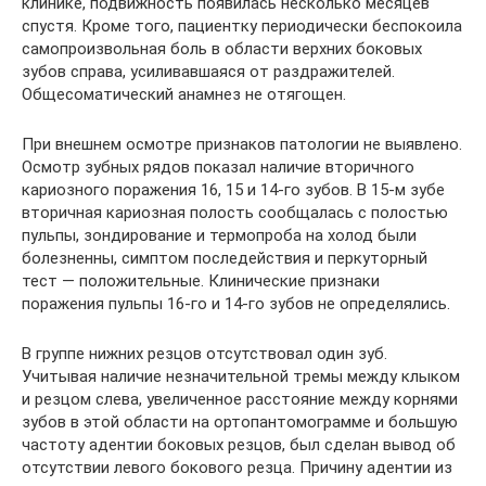
клинике, подвижность появилась несколько месяцев
спустя. Кроме того, пациентку периодически беспокоила
самопроизвольная боль в области верхних боковых
зубов справа, усиливавшаяся от раздражителей.
Общесоматический анамнез не отягощен.
При внешнем осмотре признаков патологии не выявлено.
Осмотр зубных рядов показал наличие вторичного
кариозного поражения 16, 15 и 14-го зубов. В 15-м зубе
вторичная кариозная полость сообщалась с полостью
пульпы, зондирование и термопроба на холод были
болезненны, симптом последействия и перкуторный
тест — положительные. Клинические признаки
поражения пульпы 16-го и 14-го зубов не определялись.
В группе нижних резцов отсутствовал один зуб.
Учитывая наличие незначительной тремы между клыком
и резцом слева, увеличенное расстояние между корнями
зубов в этой области на ортопантомограмме и большую
частоту адентии боковых резцов, был сделан вывод об
отсутствии левого бокового резца. Причину адентии из