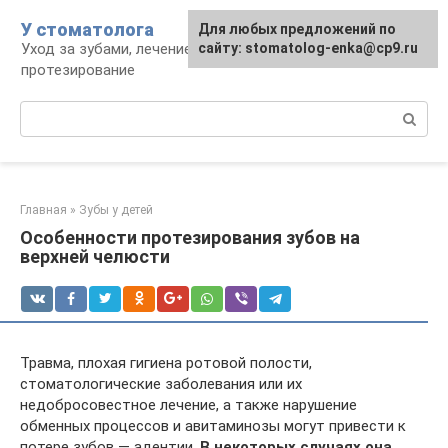
Перейти
У стоматолога
Для любых предложений по
к
Уход за зубами, лечение, удаление,
сайту: stomatolog-enka@cp9.ru
контенту
протезирование
Поиск:
Главная
»
Зубы у детей
Особенности протезирования зубов на
верхней челюсти
Травма, плохая гигиена ротовой полости,
стоматологические заболевания или их
недобросовестное лечение, а также нарушение
обменных процессов и авитаминозы могут привести к
потере зубов — адентии.
В некоторых случаях она