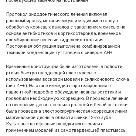
последующей заменой на постоянные.
Протокол эндодонтического лечения включал
распломбировку, механическую и медикаментозную
обработку корневых каналов с заполнением смесью на
основе антибиотиков и кортикостероида, временное
пломбирование взвесью гидроксида кальция.
Постоянная обтурация выполнена комбинированной
техникой конденсации гуттаперчи с силером АН+.
Временные конструкции были изготовлены в полости
рта из быстротвердеющей пластмассы с
использованием восковой модели и силиконового ключа
(рис. 4—6). На этапе иммедиат-протезирования с
пациенткой подробно обсуждали нюансы эстетики и
проводили необходимую коррекцию. В процессе лечения
на основании данных анализа розовой и белой эстетики
была проведена электрохирургическая коррекция линии
маргинальной десны в области шейки 12-го зуба.
Культевые штифтовые вкладки изготовили с
применением моделей из самотвердеющей пластмассы.