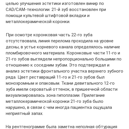
целью улучшения эстетики изготовлен винир по
CAD/CAM-технологии. 21-й зуб восстановлен при
помощи культевой штифтовой вкладки и
металлокерамической коронки.
При осмотре коронковая часть 22-го зуба
отсутствовала, линия перелома проходила на уровне
десны, в устье корневого канала определялось наличие
пломбировочного материала. Коронковые части 11-го и
21-го зубов выглядели непропорционально большими по
отношению к соседним зубам. Это подтверждал и
анализ эстетики фронтального участка верхнего зубного
ряда. Цвет реставраций 11-го и 21-го зубов был
монохромным и опаковым. Ткани девитального 12-го
зуба имели сероватый оттенок, в пришеечной области
визуализировалась зона гипоплазии. Прилегание
металлокерамической коронки 21-го зуба было
нарушено, в связи с чем иногда пациентка ощущала
неприятный запах.
На рентгенограмме была заметна неполная обтурация