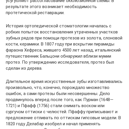
усугубляют рассогласование окклюзионной схемы. В
результате этого возникает необходимость
протетической реставрации.
История ортопедической стоматологии началась с
робких попыток восстановления утраченных участков
зубных рядов при помощи протезов из золота, слоновой
кости, керамики. В 1807 году при вскрытии пирамиды
фараона Хефреса, жившего 4500 лет назад, итальянский
путешественник Бальцони обнаружил вблизи мумии
протез. По утверждению исследователя, протез был
сделан из дерева.
Длительное время искусственные зубы изготавливались
произвольно, что, конечно, порождало множество
ошибок, а сами протезы были несовершенны. Дело
продвинулось вперед после того, как Пурман (1648—
1721) и Пфафф (1756) стали снимать воском или
сургучом оттиски с челюстей. Пфаффу приписывают и
предложение отливать по оттискам гипсовые модели. В
1820 году Делабар изобрел и начал применять