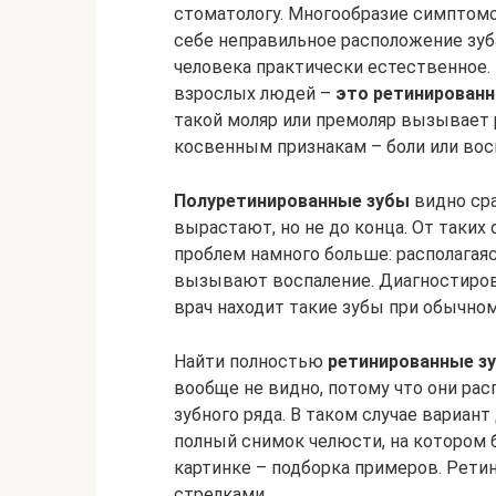
стоматологу. Многообразие симптомов
себе неправильное расположение зуб
человека практически естественное.
взрослых людей –
это ретинирован
такой моляр или премоляр вызывает 
косвенным признакам – боли или вос
Полуретинированные зубы
видно сра
вырастают, но не до конца. От таких
проблем намного больше: располагаяс
вызывают воспаление. Диагностирова
врач находит такие зубы при обычно
Найти полностью
ретинированные зу
вообще не видно, потому что они р
зубного ряда. В таком случае вариан
полный снимок челюсти, на котором 
картинке – подборка примеров. Рет
стрелками.