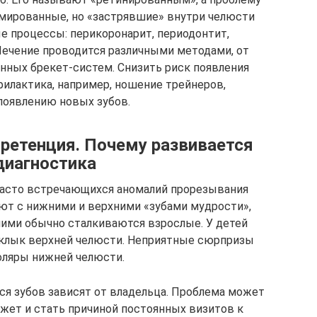
мированные, но «застрявшие» внутри челюсти
 процессы: перикоронарит, периодонтит,
. Лечение проводится различными методами, от
нных брекет-систем. Снизить риск появления
илактика, например, ношение трейнеров,
появлению новых зубов.
 ретенция. Почему развивается
диагностика
 часто встречающихся аномалий прорезывания
ют с нижними и верхними «зубами мудрости»,
ими обычно сталкиваются взрослые. У детей
клык верхней челюсти. Неприятные сюрпризы
оляры нижней челюсти.
я зубов зависят от владельца. Проблема может
ожет и стать причиной постоянных визитов к