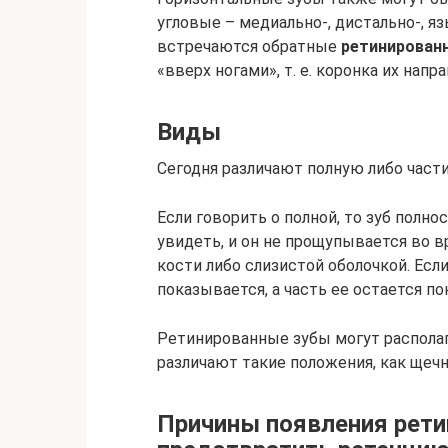
угловые – медиально-, дистально-, я
встречаются обратные
ретинирован
«вверх ногами», т. е. коронка их напр
Виды
Сегодня различают полную либо част
Если говорить о полной, то зуб полн
увидеть, и он не прощупывается во 
кости либо слизистой оболочкой. Если
показывается, а часть ее остается п
Ретинированные зубы могут располаг
различают такие положения, как щечн
Причины появления рети