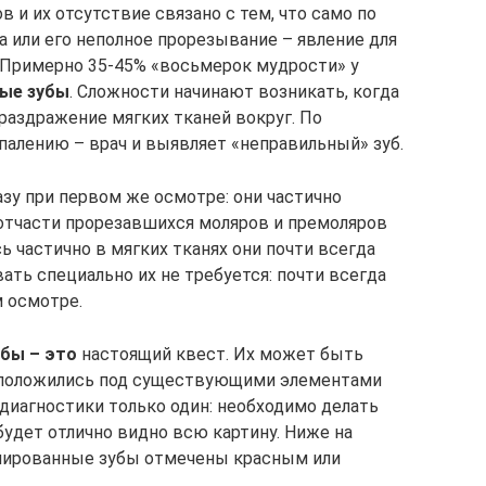
 и их отсутствие связано с тем, что само по
а или его неполное прорезывание – явление для
 Примерно 35-45% «восьмерок мудрости» у
ные зубы
. Сложности начинают возникать, когда
раздражение мягких тканей вокруг. По
палению – врач и выявляет «неправильный» зуб.
зу при первом же осмотре: они частично
 отчасти прорезавшихся моляров и премоляров
ь частично в мягких тканях они почти всегда
ть специально их не требуется: почти всегда
м осмотре.
бы – это
настоящий квест. Их может быть
асположились под существующими элементами
т диагностики только один: необходимо делать
будет отлично видно всю картину. Ниже на
инированные зубы отмечены красным или