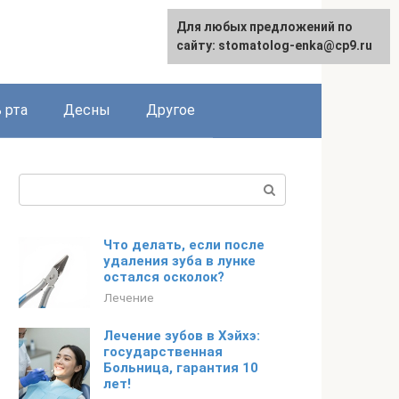
Для любых предложений по
сайту: stomatolog-enka@cp9.ru
 рта
Десны
Другое
Поиск:
Что делать, если после
удаления зуба в лунке
остался осколок?
Лечение
Лечение зубов в Хэйхэ:
государственная
Больница, гарантия 10
лет!