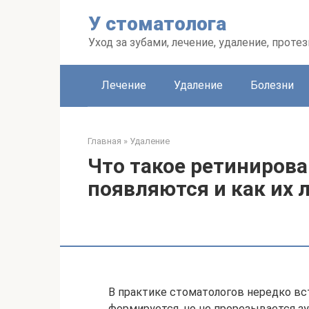
Перейти
У стоматолога
к
контенту
Уход за зубами, лечение, удаление, проте
Лечение
Удаление
Болезни
Главная
»
Удаление
Что такое ретинирова
появляются и как их 
В практике стоматологов нередко вс
формируется, но не прорезывается з