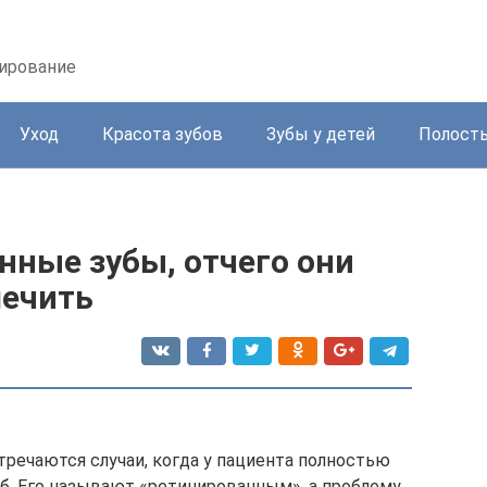
зирование
Уход
Красота зубов
Зубы у детей
Полость
нные зубы, отчего они
лечить
тречаются случаи, когда у пациента полностью
уб. Его называют «ретинированным», а проблему