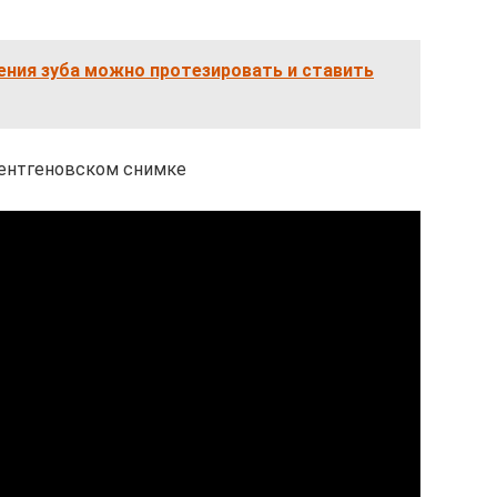
ения зуба можно протезировать и ставить
рентгеновском снимке