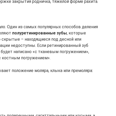
ержке закрытия родничка, тяжелой форме рахита.
ло. Один из самых популярных способов деления
деляют
полуретинированные зубы
, которые
ю скрытые – находящиеся под десной или
пации недоступны. Если ретинированный зуб
е будет написано «с тканевым погружением»,
«с костным погружением».
вает положение моляра, клыка или премоляра:
ть поперечными, сагиттальными или косыми, а