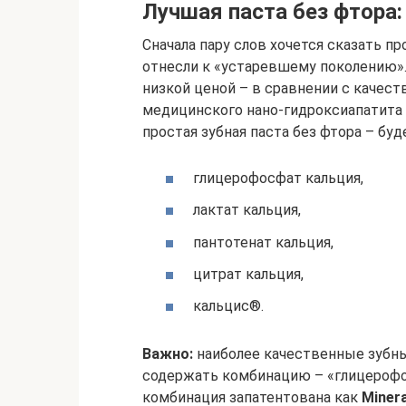
Лучшая паста без фтора:
Сначала пару слов хочется сказать п
отнесли к «устаревшему поколению».
низкой ценой – в сравнении с качес
медицинского нано-гидроксиапатита 
простая зубная паста без фтора – бу
глицерофосфат кальция,
лактат кальция,
пантотенат кальция,
цитрат кальция,
кальцис®.
Важно:
наиболее качественные зубны
содержать комбинацию – «глицерофос
комбинация запатентована как
Minera