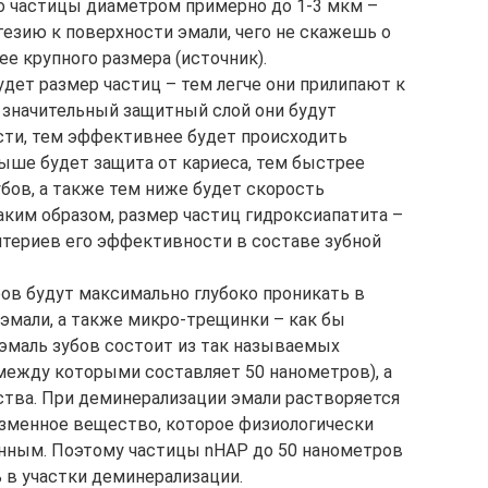
ко частицы диаметром примерно до 1-3 мкм –
зию к поверхности эмали, чего не скажешь о
ее крупного размера (источник).
дет размер частиц – тем легче они прилипают к
 значительный защитный слой они будут
сти, тем эффективнее будет происходить
ыше будет защита от кариеса, тем быстрее
бов, а также тем ниже будет скорость
Таким образом, размер частиц гидроксиапатита –
итериев его эффективности в составе зубной
ов будут максимально глубоко проникать в
эмали, а также микро-трещинки – как бы
о эмаль зубов состоит из так называемых
между которыми составляет 50 нанометров), а
тва. При деминерализации эмали растворяется
зменное вещество, которое физиологически
нным. Поэтому частицы nHAP до 50 нанометров
 в участки деминерализации.