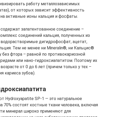
тивизировать работу металлозависимых
таз), от которых зависит эффективность
 на активные ионы кальция и фосфаты.
 содержат запатентованное соединение –
комплекс соединений кальция, полученных из
я водорастворимые дигидрофосфат, ацетат,
льция. Тем не менее ни Mineralin®, ни Кальцис®
у без фтора – равной по противокариозной
ридами или нано-гидроксиапатитом. Поэтому их
возрасте от 0 до 6 лет (причем только у тех –
я кариеса зубов).
идроксиапатита
т Hydroxyapatite SP-1 — это натуральное
на 70% состоят костные ткани человека, включая
ости минерал широко применяют для