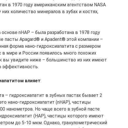
отан в 1970 году американским агентством NASA
 них количество минералов в зубах и костях,
 основе nHAP – была разработана в 1978 году
ые пасты Apagard® и Apadent® этой компании –
нная форма нано-гидроксиапатита с размером
ас в мире и России появилось много похожих
ак вы увидите ниже – большинство из них имеют
ю эффективность.
иапатитом влияет
:
а – гидроксиапатит в зубных пастах бывает 2
это нано-гидроксиапатит (nHAP), частицы
0 нанометров. Но чаще всего в зубной пасте
дроксиапатит (HAP), частицы которого имеют
етром до 5-10 мкм. Однако, гранулометрический