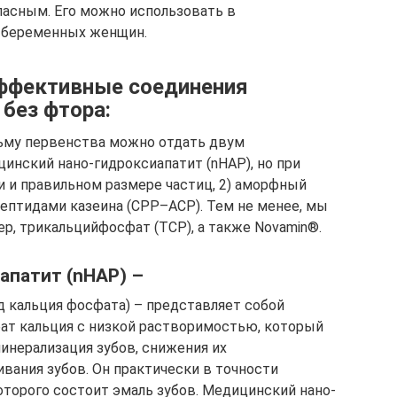
пасным. Его можно использовать в
и беременных женщин.
ффективные соединения
 без фтора:
льму первенства можно отдать двум
инский нано-гидроксиапатит (nHAP), но при
и и правильном размере частиц, 2) аморфный
ептидами казеина (СРР–АСР). Тем не менее, мы
р, трикальцийфосфат (TCP), а также Novamin®.
апатит (nHAP) –
д кальция фосфата) – представляет собой
т кальция с низкой растворимостью, который
инерализация зубов, снижения их
ивания зубов. Он практически в точности
оторого состоит эмаль зубов. Медицинский нано-