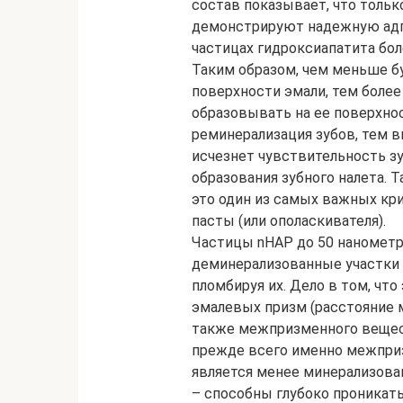
состав показывает, что толь
демонстрируют надежную адге
частицах гидроксиапатита бол
Таким образом, чем меньше бу
поверхности эмали, тем более
образовывать на ее поверхно
реминерализация зубов, тем в
исчезнет чувствительность зу
образования зубного налета. 
это один из самых важных кр
пасты (или ополаскивателя).
Частицы nHAP до 50 нанометр
деминерализованные участки 
пломбируя их. Дело в том, чт
эмалевых призм (расстояние 
также межпризменного вещес
прежде всего именно межпри
является менее минерализова
– способны глубоко проникать