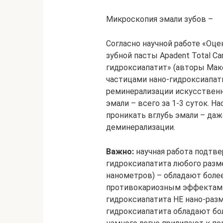
Микроскопия эмали зубов –
Согласно научной работе «Оц
зубной пасты Аpadent Total C
гидроксиапатит» (авторы Маке
частицами нано-гидроксиапати
реминерализации искусственн
эмали – всего за 1-3 суток. 
проникать вглубь эмали – даж
деминерализации.
Важно:
научная работа подтве
гидроксиапатита любого разме
нанометров) – обладают бол
противокариозным эффектами
гидроксиапатита НЕ нано-разм
гидроксиапатита обладают бо