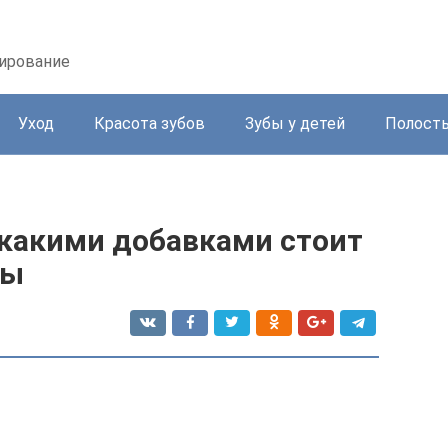
зирование
Уход
Красота зубов
Зубы у детей
Полость
 какими добавками стоит
ты