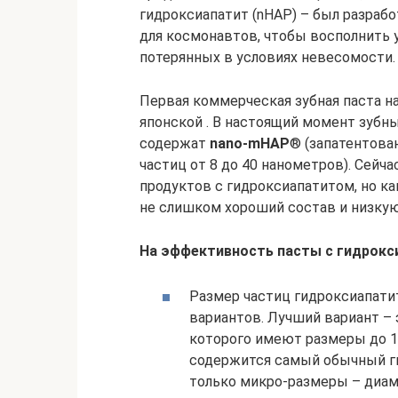
гидроксиапатит (nHAP) – был разраб
для космонавтов, чтобы восполнить у
потерянных в условиях невесомости.
Первая коммерческая зубная паста на
японской . В настоящий момент зубн
содержат
nano-mHAP
® (запатентова
частиц от 8 до 40 нанометров). Сейч
продуктов с гидроксиапатитом, но к
не слишком хороший состав и низку
На эффективность пасты с гидрокс
Размер частиц гидроксиапатит
вариантов. Лучший вариант – 
которого имеют размеры до 10
содержится самый обычный ги
только микро-размеры – диам