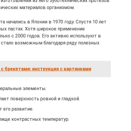
изготовлении из него зуботехнических протезов
ических материалов организмом.
 начались в Японии в 1970 году. Спустя 10 лет
ных пастах. Хотя широкое применение
ько с 2000 годов. Его активно используют в
о стало возможным благодаря ряду полезных
 с брекетами: инструкция с картинками
еральные элементы.
ает поверхность ровной и гладкой.
 его развитие.
пище контрастных температур.