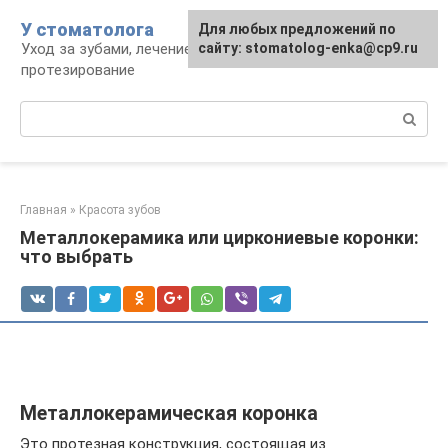
Перейти
У стоматолога
Для любых предложений по
к
Уход за зубами, лечение, удаление,
сайту: stomatolog-enka@cp9.ru
контенту
протезирование
Поиск:
Главная
»
Красота зубов
Металлокерамика или циркониевые коронки:
что выбрать
Металлокерамическая коронка
Это протезная конструкция, состоящая из