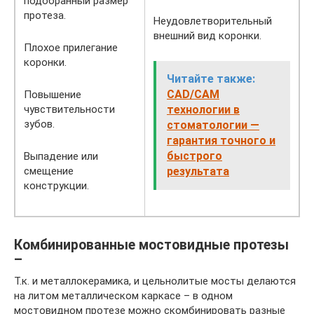
подобранный размер
протеза.
Неудовлетворительный
внешний вид коронки.
Плохое прилегание
коронки.
Читайте также:
CAD/CAM
Повышение
чувствительности
технологии в
зубов.
стоматологии —
гарантия точного и
быстрого
Выпадение или
смещение
результата
конструкции.
Комбинированные мостовидные протезы
–
Т.к. и металлокерамика, и цельнолитые мосты делаются
на литом металлическом каркасе – в одном
мостовидном протезе можно скомбинировать разные