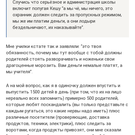
Случись что серьёзное и администрация школы
включит попугая Кешу “а мы чё, мы ничего, это
охранник должен следить за пропускных режимом,
мы же им платим деньги, а они лодыри
бездельничают, их наказывайте”.
Мне училки кстате так и заявляли: “это твоя
обязанность, почему мы тут вообще с тобой должны
родителей стоять разворачивать и ноженьки свои
драгоценные морозить. Вам деньги немалые платят, а
мы учителя”.
А на мой вопрос, как я в одиночку должен впустить и
выпустить 1500 детей в день (при том, что их на лицо
нереально всех запомнить) примерно 500 родителей,
которые любят поскандалить (вы только представьте с
каждым ругаться, это какие нервы надо иметь) плюс
различные посетители (проверяющие, доставка
продуктов, техники, электрики), плюс следить за
воротами, когда продукты привозят, они мне сказали