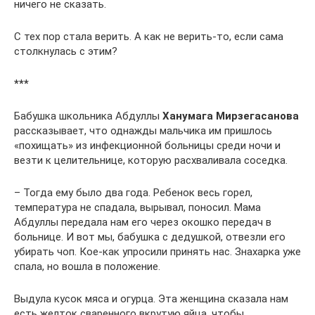
ничего не сказать.
С тех пор стала верить. А как не верить-то, если сама
столкнулась с этим?
***
Бабушка школьника Абдуллы
Ханумага Мирзегасанова
рассказывает, что однажды мальчика им пришлось
«похищать» из инфекционной больницы среди ночи и
везти к целительнице, которую расхваливала соседка.
– Тогда ему было два года. Ребенок весь горел,
температура не спадала, вырывал, поносил. Мама
Абдуллы передала нам его через окошко передач в
больнице. И вот мы, бабушка с дедушкой, отвезли его
убирать чоп. Кое-как упросили принять нас. Знахарка уже
спала, но вошла в положение.
Выдула кусок мяса и огурца. Эта женщина сказала нам
есть желток сваренного вкрутую яйца, чтобы