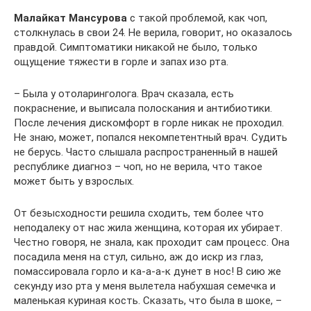
Малайкат Мансурова
с такой проблемой, как чоп,
столкнулась в свои 24. Не верила, говорит, но оказалось
правдой. Симптоматики никакой не было, только
ощущение тяжести в горле и запах изо рта.
– Была у отоларинголога. Врач сказала, есть
покраснение, и выписала полоскания и антибиотики.
После лечения дискомфорт в горле никак не проходил.
Не знаю, может, попался некомпетентный врач. Судить
не берусь. Часто слышала распространенный в нашей
республике диагноз – чоп, но не верила, что такое
может быть у взрослых.
От безысходности решила сходить, тем более что
неподалеку от нас жила женщина, которая их убирает.
Честно говоря, не знала, как проходит сам процесс. Она
посадила меня на стул, сильно, аж до искр из глаз,
помассировала горло и ка-а-а-к дунет в нос! В сию же
секунду изо рта у меня вылетела набухшая семечка и
маленькая куриная кость. Сказать, что была в шоке, –