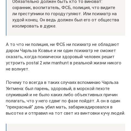
Обязательно должен быть кто то виноват:
охранник, воспитатель, ФСБ, полиция, что видите
ли преступники по городу гуляют. Или психиатр на
худой конец. Он ведь должен был его от общества
изолировать в дурке.
А то что ни полиция, ни ФСБ ни психиатр не обладают
даром Чарльза Ксавье и ни один психиатр не сможет
сказать, когда психически здоровый человек решит
устроить postal 2 или manhunt в реальной жизни никого
не волнует.
Почему то всегда в таких случаях вспоминаю Чарльза
Уитмена: был парень, здоровый, в морской пехоте
служивший и не было каких либо объективных причин
полагать, что у него сдвиг по фазе пойдёт. А он в один
“прекрасный” день убил мать, забарикадировался в
высотке и отправил на тот свет из винтовки кучу людей.