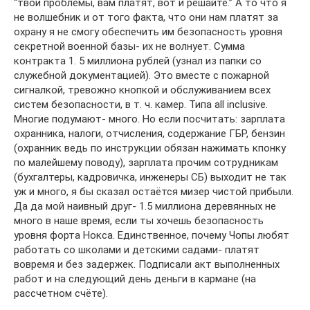
“твои проблемы, вам платят, вот и решайте.” А то что я
не волшебник и от того факта, что они нам платят за
охрану я не смогу обеспечить им безопасность уровня
секретной военной базы- их не волнует. Сумма
контракта 1. 5 миллиона рублей (узнал из папки со
служебной документацией). Это вместе с пожарной
сигналкой, тревожно кнопкой и обслуживанием всех
систем безопасности, в т. ч. камер. Типа all inclusive.
Многие подумают- много. Но если посчитать: зарплата
охранника, налоги, отчисления, содержание ГБР, бензин
(охранник ведь по инструкции обязан нажимать кпонку
по малейшему поводу), зарплата прочим сотрудникам
(бухгалтеры, кадровичка, инженеры СБ) выходит не так
уж и много, я бы сказал остаётся мизер чистой прибыли.
Да да мой наивный друг- 1.5 миллиона деревянных не
много в наше время, если ты хочешь безопасность
уровня форта Нокса. Единственное, почему Чопы любят
работать со школами и детскими садами- платят
вовремя и без задержек. Подписали акт выполненных
работ и на следующий день деньги в кармане (на
рассчетном счёте).