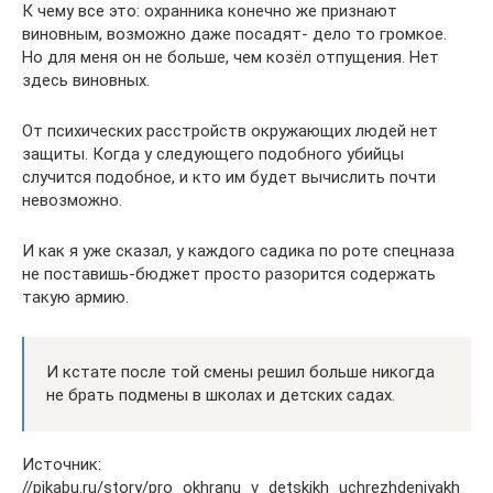
К чему все это: охранника конечно же признают
виновным, возможно даже посадят- дело то громкое.
Но для меня он не больше, чем козёл отпущения. Нет
здесь виновных.
От психических расстройств окружающих людей нет
защиты. Когда у следующего подобного убийцы
случится подобное, и кто им будет вычислить почти
невозможно.
И как я уже сказал, у каждого садика по роте спецназа
не поставишь-бюджет просто разорится содержать
такую армию.
И кстате после той смены решил больше никогда
не брать подмены в школах и детских садах.
Источник:
//pikabu.ru/story/pro_okhranu_v_detskikh_uchrezhdeniyakh_