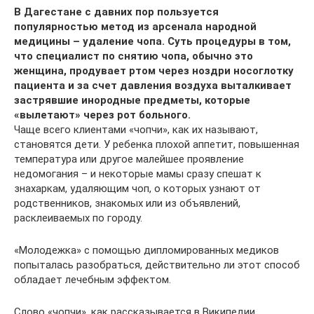
В Дагестане с давних пор пользуется
популярностью метод из арсенала народной
медицины – удаление чопа. Суть процедуры в том,
что специалист по снятию чопа, обычно это
женщина, продувает ртом через ноздри носоглотку
пациента и за счет давления воздуха выталкивает
застрявшие инородные предметы, которые
«вылетают» через рот больного.
Чаще всего клиентами «чопчи», как их называют,
становятся дети. У ребенка плохой аппетит, повышенная
температура или другое малейшее проявление
недомогания – и некоторые мамы сразу спешат к
знахаркам, удаляющим чоп, о которых узнают от
родственников, знакомых или из объявлений,
расклеиваемых по городу.
«Молодежка» с помощью дипломированных медиков
попыталась разобраться, действительно ли этот способ
обладает лечебным эффектом.
Слово «чопчи», как рассказывается в Википедии,