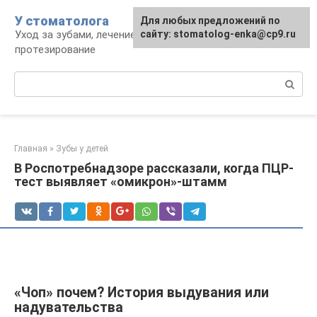
Перейти
У стоматолога
Для любых предложений по
к
Уход за зубами, лечение, удаление,
сайту: stomatolog-enka@cp9.ru
контенту
протезирование
Поиск:
Главная
»
Зубы у детей
В Роспотребнадзоре рассказали, когда ПЦР-
тест выявляет «омикрон»-штамм
«Чоп» почем? История выдувания или
надувательства