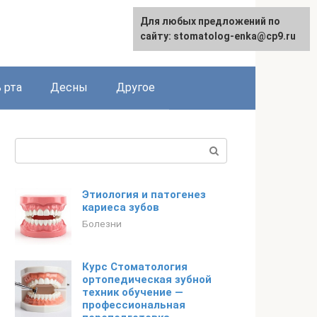
Для любых предложений по
сайту: stomatolog-enka@cp9.ru
 рта
Десны
Другое
Поиск:
Этиология и патогенез
кариеса зубов
Болезни
Курс Стоматология
ортопедическая зубной
техник обучение —
профессиональная