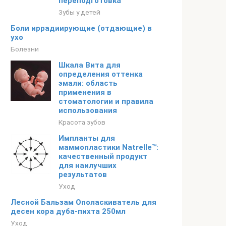
переподготовка
Зубы у детей
Боли иррадиирующие (отдающие) в
ухо
Болезни
Шкала Вита для
определения оттенка
эмали: область
применения в
стоматологии и правила
использования
Красота зубов
Импланты для
маммопластики Natrelle™:
качественный продукт
для наилучших
результатов
Уход
Лесной Бальзам Ополаскиватель для
десен кора дуба-пихта 250мл
Уход