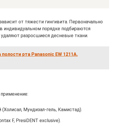
зависит от тяжести гингивита. Первоначально
и в индивидуальном порядке подбираются
х удаляют разросшиеся десневые ткани.
 полости рта Panasonic EW 1211A.
 применение:
(Холисал, Мундизал-гель, Камистад).
ontax F, PresiDENT exclusive).