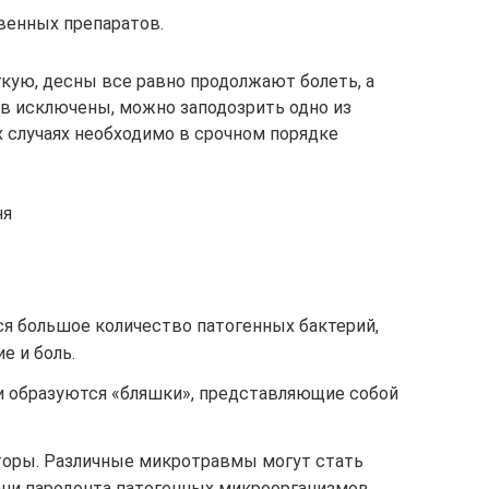
венных препаратов.
гкую, десны все равно продолжают болеть, а
в исключены, можно заподозрить одно из
х случаях необходимо в срочном порядке
ня
ся большое количество патогенных бактерий,
 и боль.
ли образуются «бляшки», представляющие собой
ры. Различные микротравмы могут стать
ани пародонта патогенных микроорганизмов,