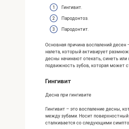
Гингивит.
Пародонтоз.
Пародонтит.
Основная причина воспалений десен 
налета, который активирует размно
десны начинают отекать, синеть или 
подвижность зубов, которая может с
Гингивит
Десна при гингивите
Гингивит – это воспаление десны, ко
между зубами. Носит поверхностный х
сталкивается со следующими симпт