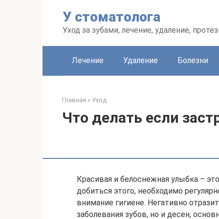
Перейти
У стоматолога
к
контенту
Уход за зубами, лечение, удаление, проте
Лечение
Удаление
Болезни
Главная
»
Уход
Что делать если зас
Красивая и белоснежная улыбка – это
добиться этого, необходимо регуляр
внимание гигиене. Негативно отрази
заболевания зубов, но и десен, осно