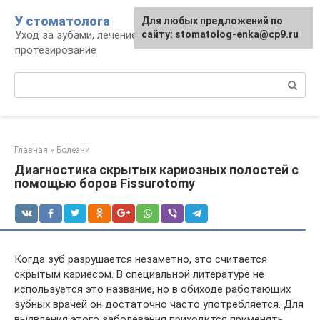
Перейти
У стоматолога
Для любых предложений по
к
Уход за зубами, лечение, удаление,
сайту: stomatolog-enka@cp9.ru
контенту
протезирование
Поиск:
Главная
»
Болезни
Диагностика скрытых кариозных полостей с
помощью боров Fissurotomy
Когда зуб разрушается незаметно, это считается
скрытым кариесом. В специальной литературе не
используется это название, но в обиходе работающих
зубных врачей он достаточно часто употребляется. Для
выявления этого заболевания приходится применять