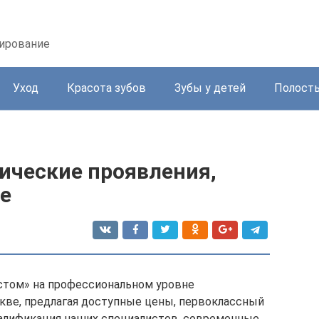
зирование
Уход
Красота зубов
Зубы у детей
Полость
ические проявления,
е
стом» на профессиональном уровне
кве, предлагая доступные цены, первоклассный
валификация наших специалистов, современные