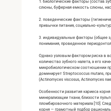
1. биологические факторы (состав зу
слюны, буферная емкость слюны, на
2. поведенческие факторы (гигиенич
привычки питания, социально-культур
3. индивидуальные факторы (общее з
понимания, проведенное периодонтол
Однако узловым фактором риска в во
количество зубного налета, а его кач
микробиологическом соотношении пр
доминирует Streptococcus mutans, п
(Actinomyces viscosus, Actinomyces naesl
Особенности развития кариеса корня
минерализации ткани, близости пуль
пломбировочного материала [10]. Сле
корня — грамотный подбор рациональ