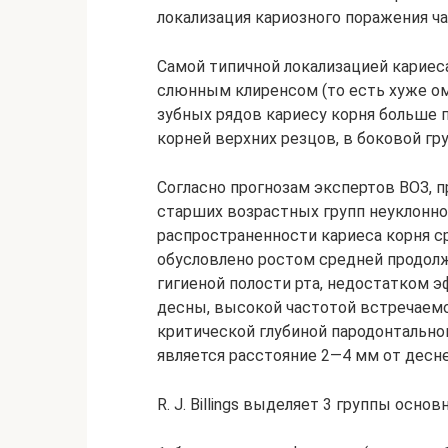
локализация кариозного поражения чащ
Самой типичной локализацией кариес
слюнным клиренсом (то есть хуже о
зубных рядов кариесу корня больше
корней верхних резцов, в боковой гр
Согласно прогнозам экспертов ВОЗ, п
старших возрастных групп неуклонно р
распространенности кариеса корня с
обусловлено ростом средней продол
гигиеной полости рта, недостатком
десны, высокой частотой встречаемост
критической глубиной пародонтально
является расстояние 2—4 мм от деснев
R. J. Billings выделяет 3 группы осно