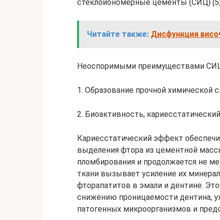
стеклоиономерные цементы (СИЦ) [5]
Читайте также:
Дисфункция висо
Неоспоримыми преимуществами СИЦ я
1. Образование прочной химической с
2. Биоактивность, кариесстатически
Кариесстатический эффект обеспечив
выделения фтора из цементной массы
пломбирования и продолжается не ме
ткани вызывает усиление их минера
фторапатитов в эмали и дентине. Эт
снижению проницаемости дентина, 
патогенных микроорганизмов и пред