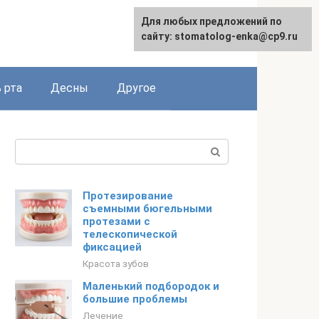
Для любых предложений по
сайту: stomatolog-enka@cp9.ru
 рта
Десны
Другое
Поиск:
Протезирование
съемными бюгельными
протезами с
телескопической
фиксацией
Красота зубов
Маленький подбородок и
большие проблемы
Лечение