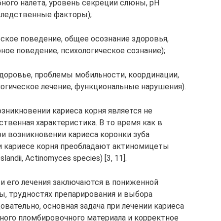
бного налета, уровень секреции слюны, рН
следственные факторы);
еское поведение, общее осознание здоровья,
ное поведение, психологическое сознание);
доровье, проблемы мобильности, координации,
огическое лечение, функциональные нарушения).
зникновении кариеса корня является не
ественная характеристика. В то время как в
и возникновении кариеса коронки зуба
ри кариесе корня преобладают актиномицеты
andii, Actinomyces species) [3, 11].
 и его лечения заключаются в пониженной
пы, трудностях препарирования и выбора
довательно, основная задача при лечении кариеса
ного пломбировочного материала и корректное