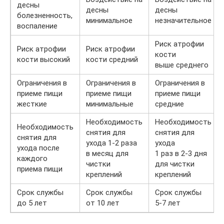
десны
десны
десны
болезненность,
минимальное
незначительное
воспаление
Риск атрофии
Риск атрофии
Риск атрофии
кости
кости высокий
кости средний
выше среднего
Ограничения в
Ограничения в
Ограничения в
приеме пищи
приеме пищи
приеме пищи
жесткие
минимальные
средние
Необходимость
Необходимость
Необходимость
снятия для
снятия для
снятия для
ухода 1-2 раза
ухода
ухода после
в месяц для
1 раз в 2-3 дня
каждого
чистки
для чистки
приема пищи
креплений
креплений
Срок службы
Срок службы
Срок службы
до 5 лет
от 10 лет
5-7 лет