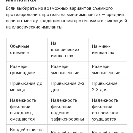
Если выбирать из возможных вариантов съемного
протезирования, протезы на мини-имплантах — средний
вариант между традиционными протезами и с фиксацией
на классические импланты
На
Обычные
На мини-
классических
съемные
имплантах
имплантах
Размеры
Размеры
Размеры
громоздкие
уменьшенные
уменьшенные
Привыкание до
Привыкание 2-3
Привыкание
месяца
дня
2-3 дня
Надежность
Надежность
Надежность
фиксации
фиксации
фиксации
выпадают,
надежно
со временем
смещаются
зафиксированы
ухудшается
Воздействие на
Воздействие на
Воздействие на