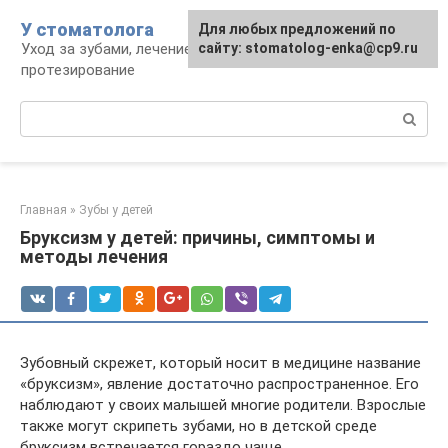
Перейти
У стоматолога
Для любых предложений по
к
Уход за зубами, лечение, удаление,
сайту: stomatolog-enka@cp9.ru
контенту
протезирование
Поиск:
Главная
»
Зубы у детей
Бруксизм у детей: причины, симптомы и
методы лечения
Зубовный скрежет, который носит в медицине название
«бруксизм», явление достаточно распространенное. Его
наблюдают у своих малышей многие родители. Взрослые
также могут скрипеть зубами, но в детской среде
бруксизм встречается гораздо чаще.