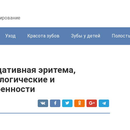
зирование
Уход
Красота зубов
Зубы у детей
Полость
ативная эритема,
логические и
бенности