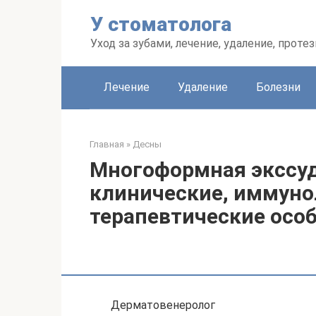
Перейти
У стоматолога
к
контенту
Уход за зубами, лечение, удаление, проте
Лечение
Удаление
Болезни
Главная
»
Десны
Многоформная экссуд
клинические, иммуно
терапевтические осо
Дерматовенеролог