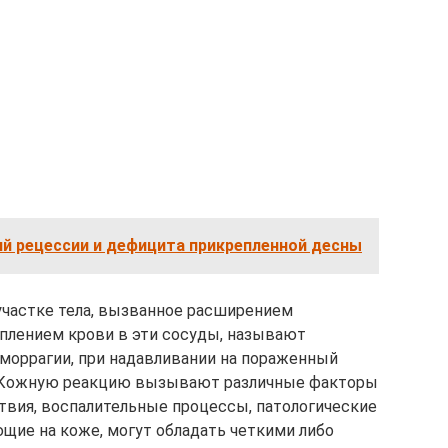
ий рецессии и дефицита прикрепленной десны
участке тела, вызванное расширением
плением крови в эти сосуды, называют
еморрагии, при надавливании на пораженный
. Кожную реакцию вызывают различные факторы
твия, воспалительные процессы, патологические
ющие на коже, могут обладать четкими либо