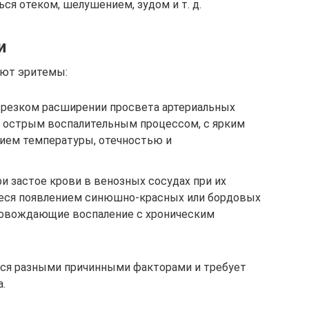
я отеком, шелушением, зудом и т. д.
и
ают эритемы:
 резком расширении просвета артериальных
 острым воспалительным процессом, с ярким
ием температуры, отечностью и
и застое крови в венозных сосудах при их
ся появлением синюшно-красных или бордовых
ровождающие воспаление с хроническим
ся разными причинными факторами и требует
.