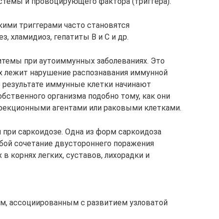
темы и провоцирующего фактора (триггера).
ими триггерами часто становятся
, хламидиоз, гепатиты В и С и др.
итемы при аутоиммунных заболеваниях. Это
ых лежит нарушение распознавания иммунной
 В результате иммунные клетки начинают
бственного организма подобно тому, как они
нфекционными агентами или раковыми клетками.
 при саркоидозе. Одна из форм саркоидоза
бой сочетание двустороннего поражения
в корнях легких, суставов, лихорадки и
м, ассоциированным с развитием узловатой