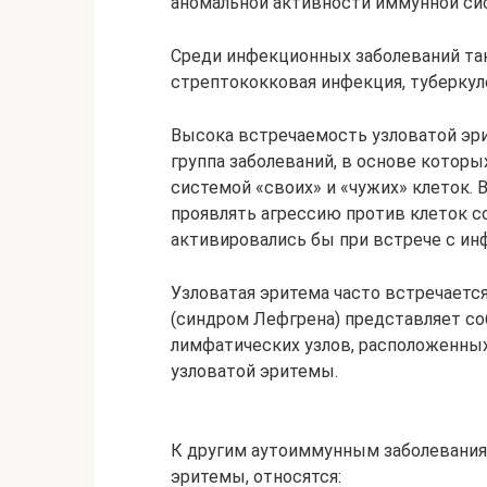
аномальной активности иммунной сис
Среди инфекционных заболеваний так
стрептококковая инфекция, туберкулез
Высока встречаемость узловатой эр
группа заболеваний, в основе котор
системой «своих» и «чужих» клеток.
проявлять агрессию против клеток со
активировались бы при встрече с и
Узловатая эритема часто встречается
(синдром Лефгрена) представляет со
лимфатических узлов, расположенных 
узловатой эритемы.
К другим аутоиммунным заболевания
эритемы, относятся: