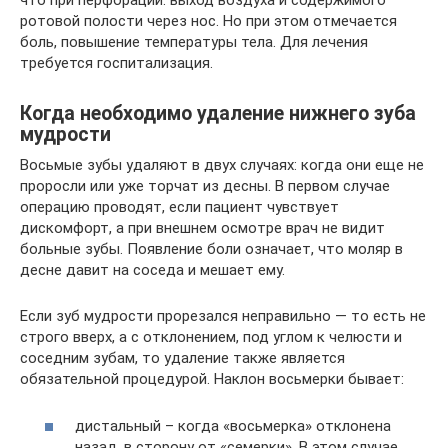
что при перфорации: выход воздуха и содержимого
ротовой полости через нос. Но при этом отмечается
боль, повышение температуры тела. Для лечения
требуется госпитализация.
Когда необходимо удаление нижнего зуба
мудрости
Восьмые зубы удаляют в двух случаях: когда они еще не
проросли или уже торчат из десны. В первом случае
операцию проводят, если пациент чувствует
дискомфорт, а при внешнем осмотре врач не видит
больные зубы. Появление боли означает, что моляр в
десне давит на соседа и мешает ему.
Если зуб мудрости прорезался неправильно — то есть не
строго вверх, а с отклонением, под углом к челюсти и
соседним зубам, то удаление также является
обязательной процедурой. Наклон восьмерки бывает:
дистальный – когда «восьмерка» отклонена
назад, в сторону от «семерки». В этом случае