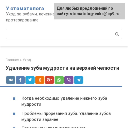
Перейти
У стоматолога
Для любых предложений по
к
Уход за зубами, лечение, удаление,
сайту: stomatolog-enka@cp9.ru
контенту
протезирование
Поиск:
Главная
»
Уход
Удаление зуба мудрости на верхней челюсти
Когда необходимо удаление нижнего зуба
мудрости
Проблемы прорезания зуба. Удаление зубов
мудрости заранее