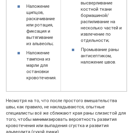
высверливание
Наложение
костной ткани
щипцов,
бормашиной/
раскачивание
распиливание на
или ротация,
несколько частей и
фиксация и
извлечение по
вытягивание
отдельности;
из альвеолы;
Промывание раны
Наложение
антисептиком,
тампона из
наложение швов.
марли для
остановки
кровотечения.
Несмотря на то, что после простого вмешательства
швы, как правило, не накладываются, опытные
специалисты всё же сближают края раны слизистой для
того, чтобы минимизировать вероятность развития
кровотечения или выпадения сгустка и развития
альвеолита (сухой лунки).