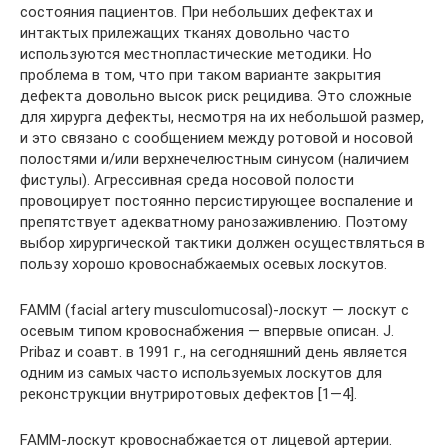
состояния пациентов. При небольших дефектах и
интактых прилежащих тканях довольно часто
используются меcтнопластические методики. Но
проблема в том, что при таком варианте закрытия
дефекта довольно высок риск рецидива. Это сложные
для хирурга дефекты, несмотря на их небольшой размер,
и это связано с сообщением между ротовой и носовой
полостями и/или верхнечелюстным синусом (наличием
фистулы). Агрессивная среда носовой полости
провоцирует постоянно персистирующее воспаление и
препятствует адекватному ранозаживлению. Поэтому
выбор хирургической тактики должен осуществляться в
пользу хорошо кровоснабжаемых осевых лоскутов.
FAMM (facial artery musculomucosal)-лоскут — лоскут с
осевым типом кровоснабжения — впервые описан. J.
Pribaz и соавт. в 1991 г., на сегодняшний день является
одним из самых часто используемых лоскутов для
реконструкции внутриротовых дефектов [1—4].
FAMM-лоскут кровоснабжается от лицевой артерии.