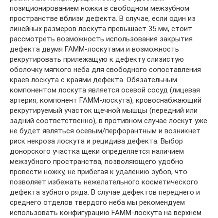
позиционированием ножки в свободном межзубном
пространстве вблизи дефекта. В случае, если один из
линейных размеров лоскута превышает 35 мм, стоит
рассмотреть возможность использования закрытия
дефекта двумя FAMM-лоскутами и возможность
рекрутировать прилежащую к дефекту слизистую
оболочку мягкого неба для свободного сопоставления
краев лоскута с краями дефекта. Обязательным
компонентом лоскута является осевой сосуд (лицевая
артерия, компонент FAMM-лоскута), кровоснабжающий
рекрутируемый участок щечной мышцы (передний или
задний соответственно), в противном случае лоскут уже
не будет являться осевым/перфорантным и возникнет
риск некроза лоскута и рецидива дефекта. Выбор
донорского участка щеки определяется наличием
межзубного пространства, позволяющего удобно
провести ножку, не прибегая к удалению зубов, что
позволяет избежать нежелательного косметического
дефекта зубного ряда. В случае дефектов переднего и
среднего отделов твердого неба мы рекомендуем
использовать конфигурацию FAMM-лоскута на верхнем