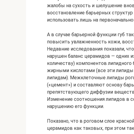
жалобы на сухость и шелушение внов
восстановление барьерных структур
использовать лишь на первоначально
А в случае барьерной функции губ так
повысить увлажненность кожи, восс
Недавние исследования показали, что
нарушен баланс церамидов — одних и
количеству) компонентов липидного 
жирными кислотами (все эти липиды
липидам). Межклеточные липиды рог
(«цемент») и составляют основу бар
препятствующего диффузии веществ ч
Изменение соотношения липидов в со
нарушению его функции.
Показано, что в роговом слое красно
церамидов как таковых, при этом та