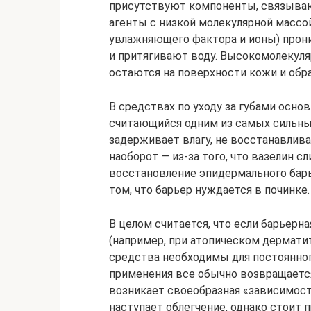
присутствуют компоненты, связыва
агенты с низкой молекулярной массой
увлажняющего фактора и ионы) прони
и притягивают воду. Высокомолекуляр
остаются на поверхности кожи и обр
В средствах по уходу за губами осно
считающийся одним из самых сильны
задерживает влагу, не восстанавлив
наоборот — из-за того, что вазелин 
восстановление эпидермального барье
том, что барьер нуждается в починке.
В целом считается, что если барьер
(например, при атопическом дермати
средства необходимы для постоянног
применения все обычно возвращается
возникает своеобразная «зависимость
наступает облегчение, однако стоит 