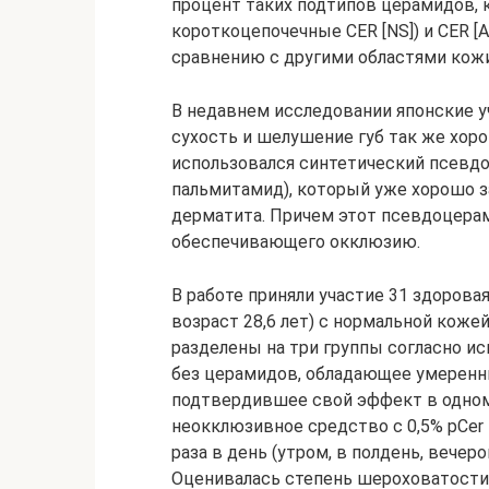
процент таких подтипов церамидов, к
короткоцепочечные CER [NS]) и CER [AS
сравнению с другими областями кожи
В недавнем исследовании японские у
сухость и шелушение губ так же хор
использовался синтетический псевдо
пальмитамид), который уже хорошо з
дерматита. Причем этот псевдоцерам
обеспечивающего окклюзию.
В работе приняли участие 31 здоровая
возраст 28,6 лет) с нормальной коже
разделены на три группы согласно и
без церамидов, обладающее умерен
подтвердившее свой эффект в одном
неокклюзивное средство с 0,5% pCer 
раза в день (утром, в полдень, вечер
Оценивалась степень шероховатости 