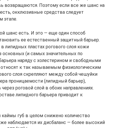
ь возвращаются. Поэтому если все же шанс на
 есть, окклюзивные средства следует
м этапе.
ой шанс есть. И это — еще один способ
тановить ее естественный защитный барьер.
 в липидных пластах рогового слоя кожи
з основных (и самых значительных по
барьера наряду с холестерином и свободными
 относят к так называемым физиологическим
ового слоя скрепляют между собой чешуйки
ьера проницаемости (липидный барьер),
ерез роговой слой в обоих направлениях.
ставе липидного барьера приводит к
й каймы губ в целом снижено количество
кже наблюдается их дисбаланс — более высокий