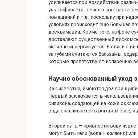
усиливается при воздействии различ
ультрафиолета, резкого контраста те
помещений и т.д., поскольку при нед
условиях происходит еще большая п
десквамации. Кроме того, на фоне с
доставляют существенный дискомфор
активно иннервируется. В связи с в
за губами считаются бальзамы, соде
которые препятствуют испарению во
Научно обоснованный уход з
Как известно, имеются два принципи
Первый заключается в использовании
силикона, создающей на коже окклюз
вода скапливается в роговом слое, и 
Второй путь — привнести воду извне
могут быть гели (вода + коллоид) или