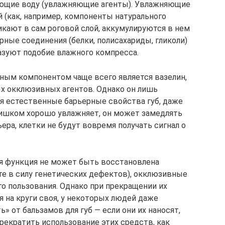
ющие воду (увлажняющие агенты). Увлажняющие
 (как, например, компоненты натурального
кают в сам роговой слой, аккумулируются в нем
ные соединения (белки, полисахариды, гликоли)
азуют подобие влажного компресса.
вным компонентом чаще всего является вазелин,
х окклюзивных агентов. Однако он лишь
ая естественные барьерные свойства губ, даже
слишком хорошо увлажняет, он может замедлять
ра, клетки не будут вовремя получать сигнал о
ная функция не может быть восстановлена
те в силу генетических дефектов), окклюзивные
о пользования. Однако при прекращении их
 на круги своя, у некоторых людей даже
» от бальзамов для губ — если они их наносят,
прекратить использование этих средств, как