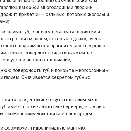
, аналогичное строению обычной кожи. Она
тавляющим собой многослойный плоский
одержит придатки — сальные, потовые железы и
ами;
ная кайма губ, в повседневном восприятии и
рыта роговым слоем, который, однако, очень
ерхность поднимаются сравнительно «незрелые»
айма губ не содержит придатков кожи, но
 сосудов и нервных окончаний;
днюю поверхность губ и покрыта многослойным
ителием. Смачивается секретом губных
гового слоя, а также отсутствия сальных и
губ имеет плохие защитные барьеры, в связи с
ьна к изменениям условий внешней среды.
жи формирует гидролипидную мантию,