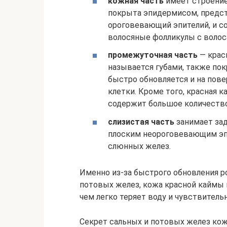
кожная часть
имеет строение
покрыта эпидермисом, предс
ороговевающий эпителий, и с
волосяные фолликулы с волос
промежуточная часть
— крас
называется губами, также пок
быстро обновляется и на пов
клетки. Кроме того, красная к
содержит большое количество
слизистая часть
занимает за
плоским неороговевающим эп
слюнных желез.
Именно из-за быстрого обновления ро
потовых желез, кожа красной каймы 
чем легко теряет воду и чувствител
Секрет сальных и потовых желез ко