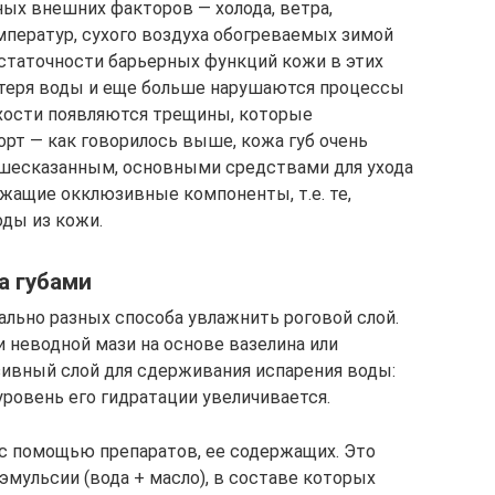
ных внешних факторов — холода, ветра,
мператур, сухого воздуха обогреваемых зимой
остаточности барьерных функций кожи в этих
отеря воды и еще больше нарушаются процессы
ухости появляются трещины, которые
т — как говорилось выше, кожа губ очень
ышесказанным, основными средствами для ухода
ржащие окклюзивные компоненты, т.е. те,
ды из кожи.
а губами
ально разных способа увлажнить роговой слой.
 неводной мази на основе вазелина или
ивный слой для сдерживания испарения воды:
уровень его гидратации увеличивается.
 с помощью препаратов, ее содержащих. Это
 эмульсии (вода + масло), в составе которых