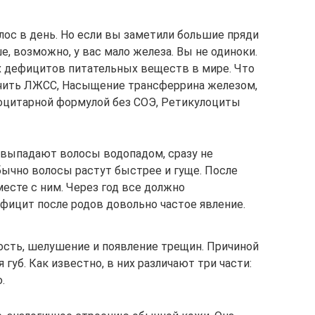
лос в день. Но если вы заметили большие пряди
е, возможно, у вас мало железа. Вы не одиноки.
х дефицитов питательных веществ в мире. Что
ачить ЛЖСС, Насыщение трансферрина железом,
йкоцитарной формулой без СОЭ, Ретикулоциты
с выпадают волосы водопадом, сразу не
бычно волосы растут быстрее и гуще. После
есте с ним. Через год все должно
фицит после родов довольно частое явление.
ость, шелушение и появление трещин. Причиной
губ. Как известно, в них различают три части:
.