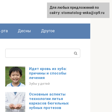
Для любых предложений по
сайту: stomatolog-enka@cp9.ru
 рта
Десны
Другое
Поиск:
Идет кровь из зуба:
причины и способы
лечения
Зубы у детей
Основные аспекты
технологии литья
каркасов бюгельных
зубных протезов