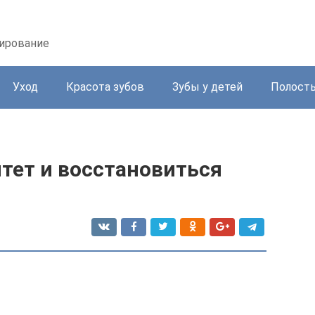
зирование
Уход
Красота зубов
Зубы у детей
Полость
тет и восстановиться