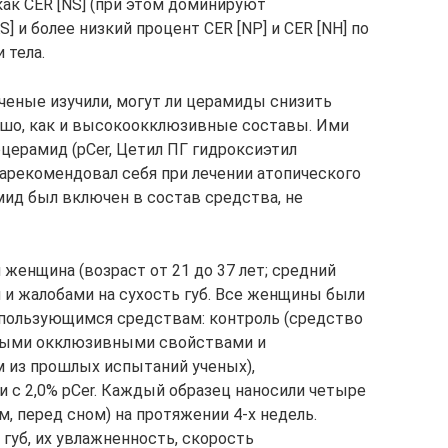
ак CER [NS] (при этом доминируют
] и более низкий процент CER [NP] и CER [NH] по
 тела.
ченые изучили, могут ли церамиды снизить
ошо, как и высокоокклюзивные составы. Ими
церамид (pCer, Цетил ПГ гидроксиэтил
арекомендовал себя при лечении атопического
ид был включен в состав средства, не
 женщина (возраст от 21 до 37 лет; средний
й и жалобами на сухость губ. Все женщины были
спользующимся средствам: контроль (средство
ными окклюзивными свойствами и
 из прошлых испытаний ученых),
и с 2,0% pCer. Каждый образец наносили четыре
ом, перед сном) на протяжении 4-х недель.
губ, их увлажненность, скорость