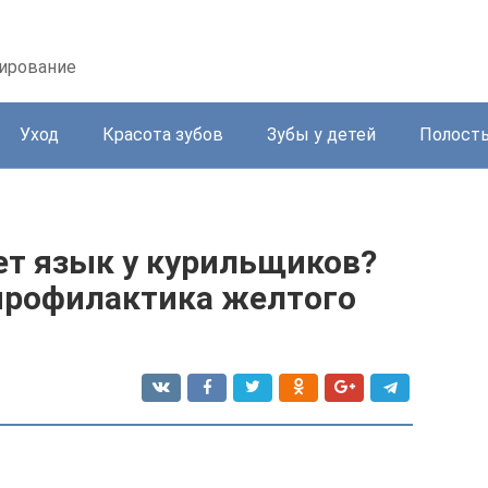
зирование
Уход
Красота зубов
Зубы у детей
Полость
т язык у курильщиков?
 профилактика желтого