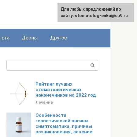
Для любых предложений по
сайту: stomatolog-enka@cp9.ru
 рта
Десны
Другое
Поиск:
Рейтинг лучших
стоматологических
наконечников на 2022 год
Лечение
Особенности
герпетической ангины:
симптоматика, причины
возникновения, лечение