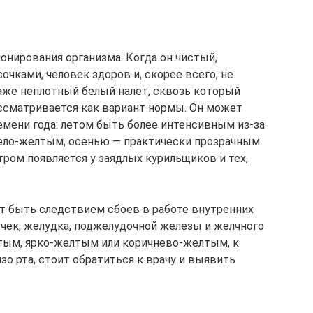
онирования организма. Когда он чистый,
чками, человек здоров и, скорее всего, не
аже неплотный белый налет, сквозь который
ссматривается как вариант нормы. Он может
емени года: летом быть более интенсивным из-за
ело-желтым, осенью — практически прозрачным.
тром появляется у заядлых курильщиков и тех,
т быть следствием сбоев в работе внутренних
очек, желудка, поджелудочной железы и желчного
устым, ярко-желтым или коричнево-желтым, к
зо рта, стоит обратиться к врачу и выявить